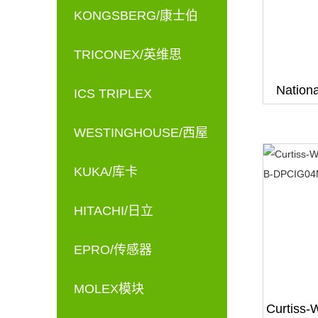
KONGSBERG/康士伯
TRICONEX/英维思
Nationa
ICS TRIPLEX
WESTINGHOUSE/西屋
KUKA/库卡
HITACHI/日立
EPRO/传感器
MOLEX模块
Curtiss-