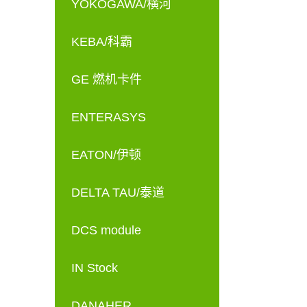
YOKOGAWA/横河
KEBA/科霸
GE 燃机卡件
ENTERASYS
EATON/伊顿
DELTA TAU/泰道
DCS module
IN Stock
DANAHER