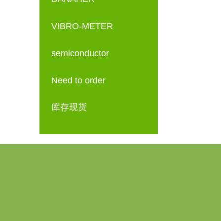
VIBRO-METER
semiconductor
Need to order
库存现货
产品中心