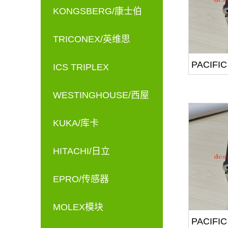
KONGSBERG/康士伯
TRICONEX/英维思
PACIFIC
ICS TRIPLEX
WESTINGHOUSE/西屋
KUKA/库卡
HITACHI/日立
EPRO/传感器
MOLEX模块
PACIFIC