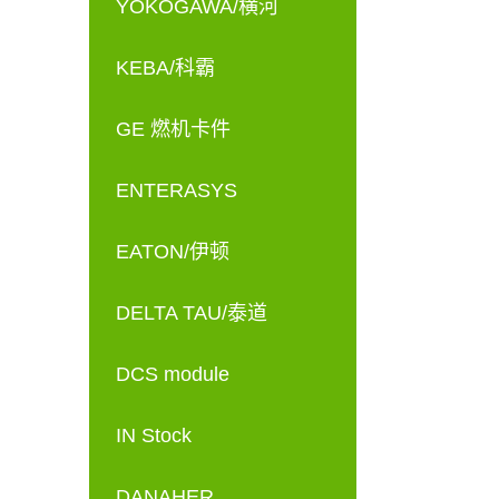
YOKOGAWA/横河
KEBA/科霸
GE 燃机卡件
ENTERASYS
EATON/伊顿
DELTA TAU/泰道
DCS module
IN Stock
DANAHER