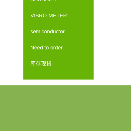
VIBRO-METER
semiconductor
Need to order
库存现货
产品中心