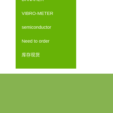
VIBRO-METER
semiconductor
Need to order
库存现货
产品中心