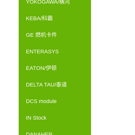
YOKOGAWA/横河
KEBA/科霸
GE 燃机卡件
ENTERASYS
EATON/伊顿
DELTA TAU/泰道
DCS module
IN Stock
DANAHER