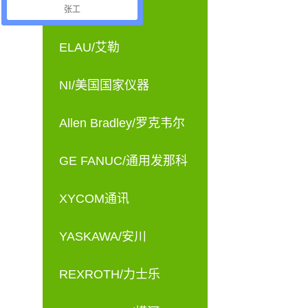
OTHERS
张工
ELAU/艾勒
NI/美国国家仪器
Allen Bradley/罗克韦尔
GE FANUC/通用发那科
XYCOM通讯
YASKAWA/安川
REXROTH/力士乐