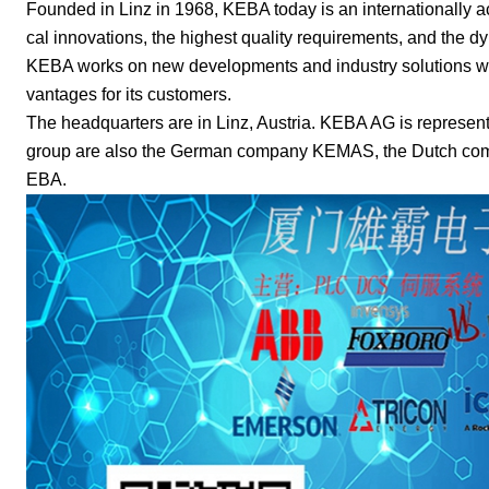
Founded in Linz in 1968, KEBA today is an internationally a
cal innovations, the highest quality requirements, and the
KEBA works on new developments and industry solutions with
vantages for its customers.
The headquarters are in Linz, Austria. KEBA AG is represent
group are also the German company KEMAS, the Dutch co
EBA.