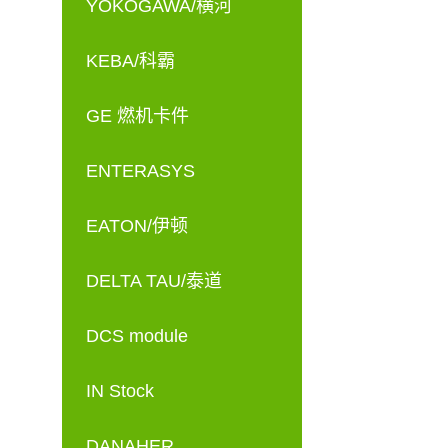
YOKOGAWA/横河
KEBA/科霸
GE 燃机卡件
ENTERASYS
EATON/伊顿
DELTA TAU/泰道
DCS module
IN Stock
DANAHER