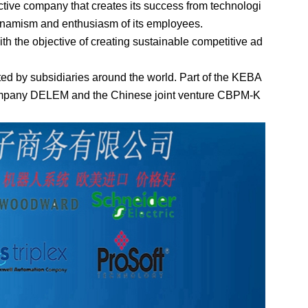
ctive company that creates its success from technologi
 dynamism and enthusiasm of its employees.
 the objective of creating sustainable competitive ad
ed by subsidiaries around the world. Part of the KEBA
mpany DELEM and the Chinese joint venture CBPM-K