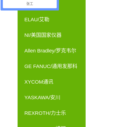
OTHERS
张工
ELAU/艾勒
NI/美国国家仪器
Allen Bradley/罗克韦尔
GE FANUC/通用发那科
XYCOM通讯
YASKAWA/安川
REXROTH/力士乐