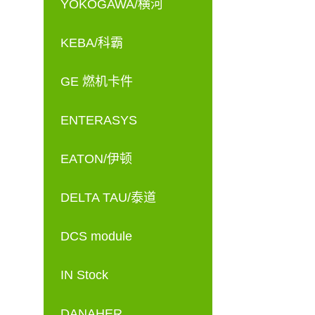
YOKOGAWA/横河
KEBA/科霸
GE 燃机卡件
ENTERASYS
EATON/伊顿
DELTA TAU/泰道
DCS module
IN Stock
DANAHER