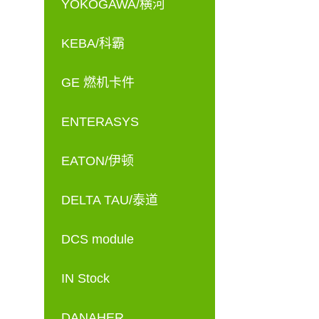
YOKOGAWA/横河
KEBA/科霸
GE 燃机卡件
ENTERASYS
EATON/伊顿
DELTA TAU/泰道
DCS module
IN Stock
DANAHER