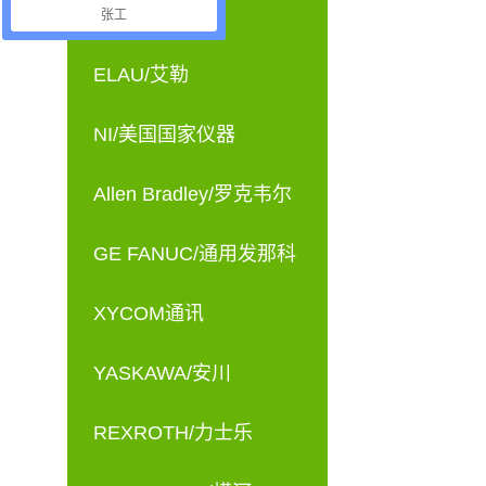
OTHERS
张工
ELAU/艾勒
NI/美国国家仪器
Allen Bradley/罗克韦尔
GE FANUC/通用发那科
XYCOM通讯
YASKAWA/安川
REXROTH/力士乐