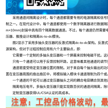
采用通道间隔离设计时，每个通道都需要专用的电源隔离和信号隔
制之一。在现代设计中，每个通道都使用一个数字隔离器进行数据隔离。典型
m×10mm)封装中具有四个隔离数据通道。不过，每个通道仍然需
压器、推挽设计和隔离dc-to-dc模块。
图2显示了采用多抽头变压器的反激式隔离dc-to-dc架构。反
源架构，但对于过程控制应用有六个主要缺点，即:
它需要一个定制的多抽头变压器和一个屏蔽来控制电磁干扰。这在
只有一个通道可以用于反馈控制环路，这意味着其他通道的调节更
通道密度受特定变压器位置的限制。对于来自每个抽头输出的功率
置在变压器周围的扇出扇区中，将模拟输入模块卡通道限制为四个或
一个通道的干扰可以通过变压器抽头之间的耦合电容耦合到其他
隔离电压电平。多抽头变压器只能实现数百伏的通道间隔离，除非
定制变压器获得UL/CSA认证的高成本。