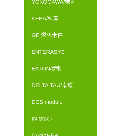
YOKOGAWA/横河
KEBA/科霸
GE 燃机卡件
ENTERASYS
EATON/伊顿
DELTA TAU/泰道
DCS module
IN Stock
DANAHER